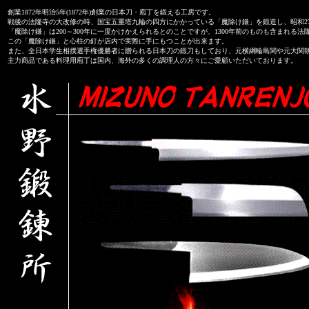
創業1872年明治5年(1872年)創業の日本刀・庖丁を鍛える工房です。
戦後の法隆寺の大改修の時、国宝五重塔九輪の四方にかかっている「魔除け鎌」を鍛造し、昭和27
「魔除け鎌」は200～300年に一度かけかえられるとのことですが、1300年前のものも含まれる
この「魔除け鎌」と心柱の釘が店内で実際に手にもつことが出来ます。
また、全日本学生相撲選手権優勝者に贈られる日本刀の鍛刀もしており、元横綱輪島関や元大関
主力商品である料理用庖丁は国内、海外の多くの調理人の方々にご愛顧いただいております。