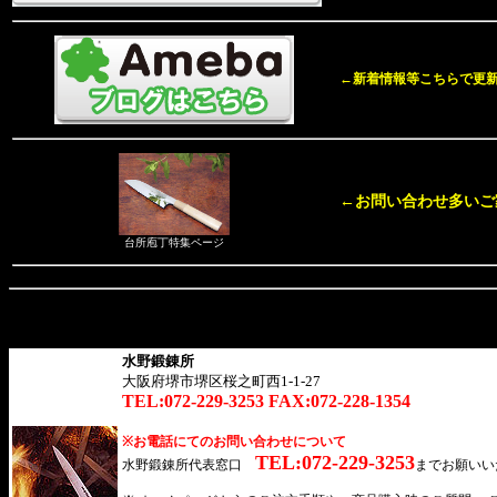
←新着情報等こちらで更
←お問い合わせ多いご
台所庖丁特集ページ
水野鍛錬所
大阪府堺市堺区桜之町西1-1-27
TEL:072-229-3253 FAX:072-228-1354
※お電話にてのお問い合わせについて
TEL:072-229-3253
水野鍛錬所代表窓口
までお願いい