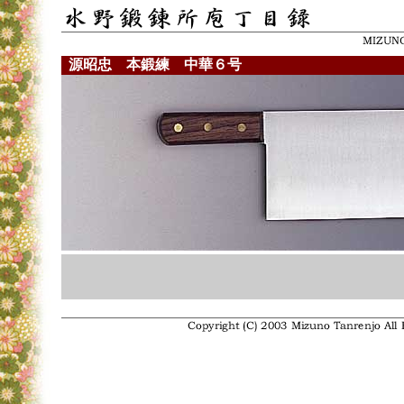
源昭忠 本鍛練 中華６号