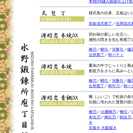
本焼DX樋入鏡面仕上げ
様式美の伝承、正統はい
四条流式庖丁
／
生間流式
切れ味の新しい次元へ。
感性の閃きを生む和庖丁
柳刃
／
蛸引
／
河豚引
／
鎌
台所庖丁
／
和ペティ
藁灰の中でじっくりと熟
創造力をさらに高みへと
柳刃
／
蛸引
／
河豚引
／
鎌
台所庖丁
／
和牛刀
／
和ペ
鞴（ふいご）で松炭の炎
伝統に培われた賞賛の技
柳刃
／
16層柳刃
／
蛸引
／
本出刃
／
相出刃
／
卸出刃
き
京裂き
大阪裂き