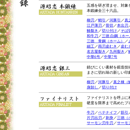
五感を研ぎ澄ませ、対象
本鍛練全三十六品。
柳刃
／
蛸引
／
河豚引
／
真
江戸薄刃
／
骨切
／
本出刃
鯵裂き
／
切り付け
／
そば
和牛刀
／
三徳 白鋼（ホー
三徳 青鋼（ホーム）
／
細工
／
両刃皮むき
／
皮む
名古屋裂き
／
九州裂き
／
中華6号
／
中華7号
錆びにくい素材を鍛造技
まさに切れ味の新しい印
柳刃
／
河豚引
／
真之棟（
身卸し
／
切り付け
ファイナリストを呼ぶに
硬度を限界まで高めたプ
牛刀
／
ペテナイフ
／
筋引
片刃出刃
／
刺身
／
三徳（
サーモン刃牛刃
／
サーモ