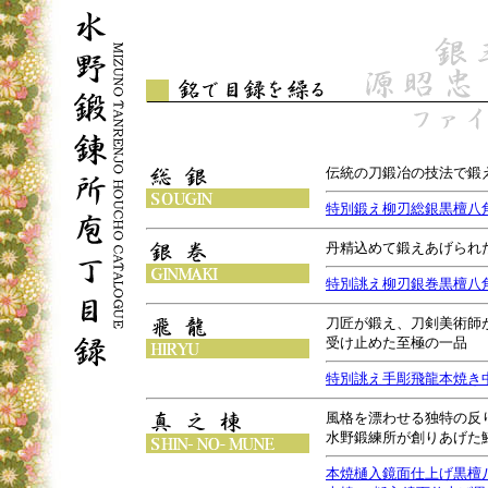
伝統の刀鍛冶の技法で鍛
特別鍛え柳刃総銀黒檀八
丹精込めて鍛えあげられ
特別誂え柳刃銀巻黒檀八
刀匠が鍛え、刀剣美術師
受け止めた至極の一品
特別誂え手彫飛龍本焼き
風格を漂わせる独特の反
水野鍛練所が創りあげた
本焼樋入鏡面仕上げ黒檀