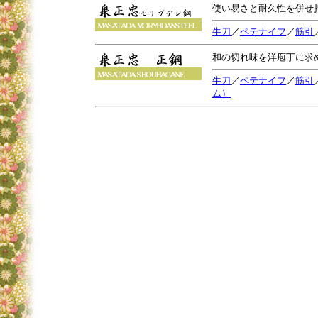
使い易さと耐久性を併せ
牛刀
／
ペテナイフ
／
筋引
和の切れ味を洋庖丁に求
牛刀
／
ペテナイフ
／
筋引
ム）