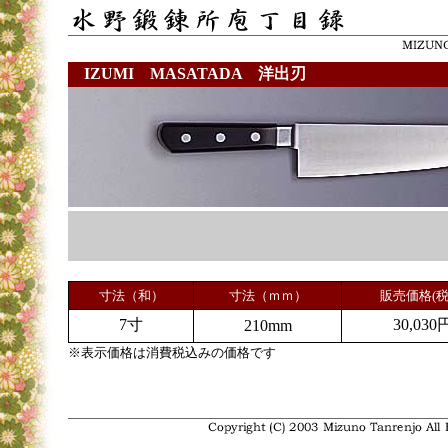
IZUMI MASATADA 洋出刃
寸法（和）
寸法（ｍｍ）
販売価格(税
7寸
30,030
210mm
※表示価格は消費税込みの価格です