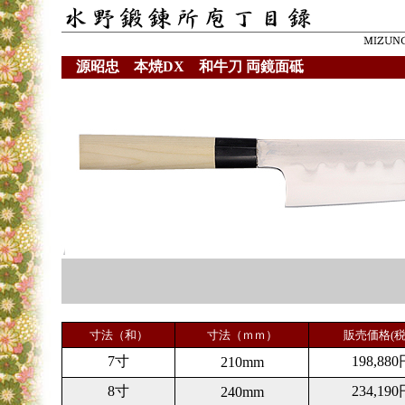
源昭忠 本焼DX 和牛刀 両鏡面砥
寸法（和）
寸法（ｍｍ）
販売価格(税
7寸
198,880
210mm
8寸
234,190
240mm