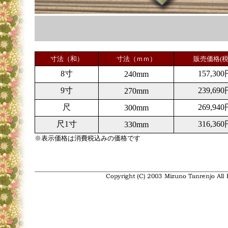
寸法（和）
寸法（ｍｍ）
販売価格(税
8寸
157,300
240mm
9寸
239,690
270mm
尺
269,940
300mm
尺1寸
316,360
330mm
※表示価格は消費税込みの価格です