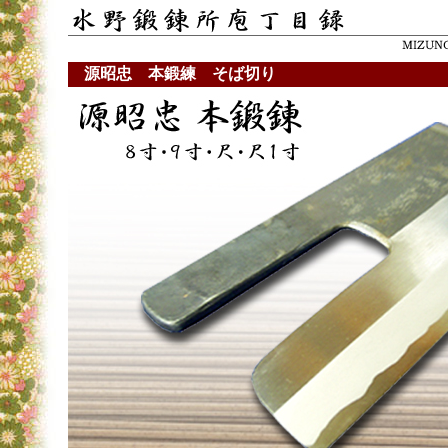
源昭忠 本鍛練 そば切り