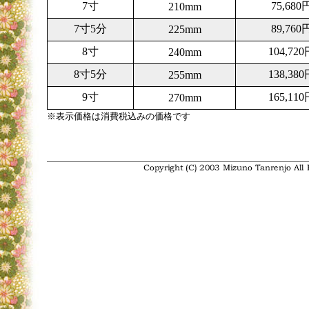
7寸
75,680
210mm
7寸5分
89,760
225mm
8寸
104,720
240mm
8寸5分
138,380
255mm
9寸
165,110
270mm
※表示価格は消費税込みの価格です