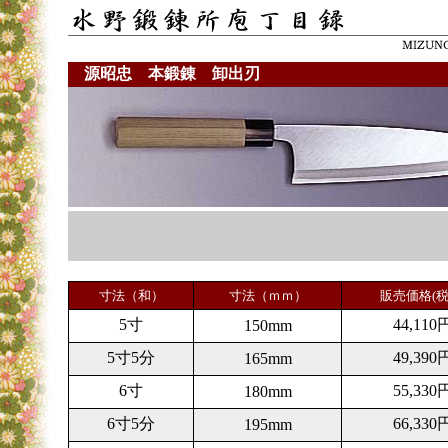
源昭忠 本鍛錬 卸出刃
寸法（和）
寸法（ｍｍ）
販売価格(税
5寸
44,110
150mm
5寸5分
49,390
165mm
6寸
55,330
180mm
6寸5分
66,330
195mm