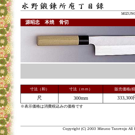
源昭忠 本焼 骨切
寸法（和）
寸法（ｍｍ）
販売価格(税
尺
333,300
300mm
※表示価格は消費税込みの価格です