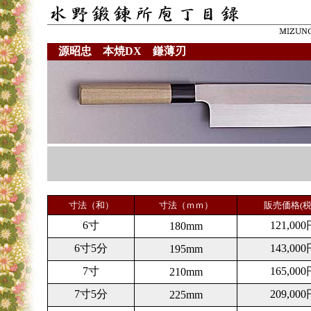
源昭忠 本焼DX 鎌薄刃
寸法（和）
寸法（ｍｍ）
販売価格(税
6寸
121,000
180mm
6寸5分
143,000
195mm
7寸
165,000
210mm
7寸5分
209,000
225mm