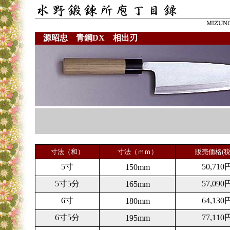
源昭忠 青鋼DX 相出刃
寸法（和）
寸法（ｍｍ）
販売価格(税
5寸
50,710
150mm
5寸5分
57,090
165mm
6寸
64,130
180mm
6寸5分
77,110
195mm