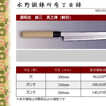
源昭忠 銀三 真之棟（鮪切）
寸法（和）
寸法（ｍｍ）
販売価格(税
尺
86,020
300mm
尺1寸
108,020
330mm
尺2寸
140,470
360mm
※表示価格は消費税込みの価格です